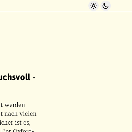
Light Mode
Dark Mo
chsvoll -
et werden
gt nach vielen
her ist es,
 Der Oxford-