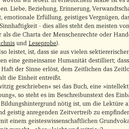
en. Liebe, Beziehung, Erinnerung, Verwandtscha
 emotionale Erfüllung, geistiges Vergnügen, da
 Sinnhaftigkeit - dies alles steht den meisten vo
 als die Charta der Menschenrechte oder Hand
ichnis
und
Leseprobe
).
o leistet, ist, dass sie aus vielen sektiererische
ten eine gemeinsame Humanität destilliert; dass
 Haft der Sinne erlöst, dem Zeitlichen das Zeit
lt die Einheit entreißt.
itzig geschrieben« sei das Buch, eine »intellekt
ung«, so steht es im Beschreibunstext des Einb
 Bildungshintergrund nötig ist, um die Lektüre a
d geistig anregenden Zeitvertreib zu empfinden
 mit einem geisteswissenschaftlichen Grundvo