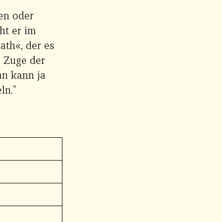
en oder
t er im
th«, der es
m Zuge der
n kann ja
ln."