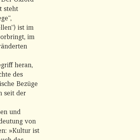
t steht
ege“,
len“) ist im
orbringt, im
ränderten
griff heran,
chte des
tische Bezüge
 seit der
sen und
edeutung von
: »Kultur ist
auch das,