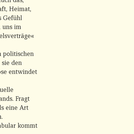
ft, Heimat,
s Gefühl
n uns im
elsverträge«
n politischen
 sie den
lose entwindet
uelle
ands. Fragt
ls eine Art
.
kabular kommt