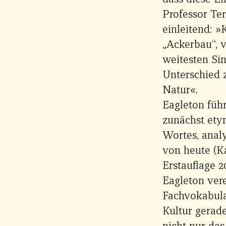
Professor Te
einleitend: »K
„Ackerbau“, v
weitesten Sin
Unterschied 
Natur«.
Eagleton führ
zunächst ety
Wortes, analy
von heute (Ka
Erstauflage 2
Eagleton ver
Fachvokabula
Kultur gerad
nicht nur das