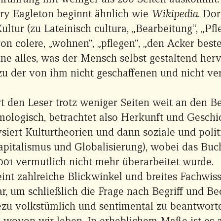
rry Eagleton beginnt ähnlich wie
Wikipedia
. Dor
ultur (zu Lateinisch cultura, „Bearbeitung“, „Pfl
on colere, „wohnen“, „pflegen“, „den Acker bestel
ne alles, was der Mensch selbst gestaltend herv
zu der von ihm nicht geschaffenen und nicht ve
t den Leser trotz weniger Seiten weit an den Be
mologisch, betrachtet also Herkunft und Geschi
siert Kulturtheorien und dann soziale und poli
pitalismus und Globalisierung), wobei das Buch
001 vermutlich nicht mehr überarbeitet wurde.
eint zahlreiche Blickwinkel und breites Fachwis
r, um schließlich die Frage nach Begriff und B
ezu volkstümlich und sentimental zu beantworten
, wovon wir leben. In erheblichem Maße ist es 