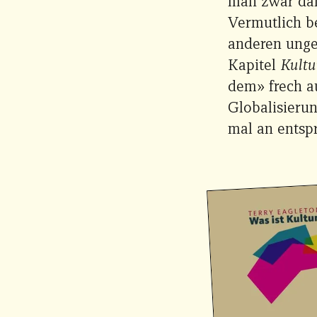
man zwar dami
Vermutlich b
anderen unge
Kapitel
Kultu
dem» frech a
Globalisieru
mal an entspr