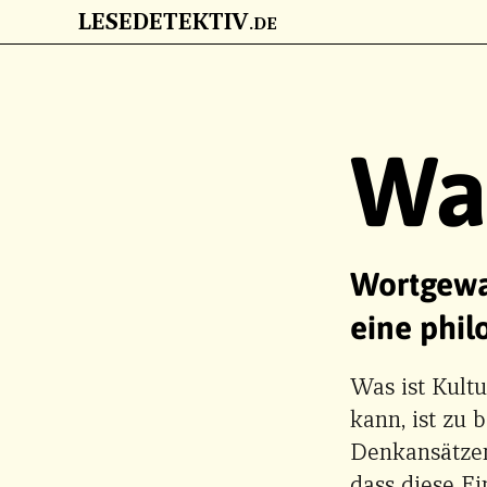
LESEDETEKTIV
.DE
ZUM HAUPTINHALT
Was
Wortgewan
eine phil
Was ist Kultu
kann, ist zu 
Denkansätzen
dass diese E