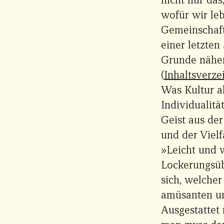
wofür wir leb
Gemeinschaft,
einer letzten
Grunde näher
(
Inhaltsverze
Was Kultur als
Individualitä
Geist aus der
und der Vielfa
»Leicht und w
Lockerungsüb
sich, welcher
amüsanten un
Ausgestattet