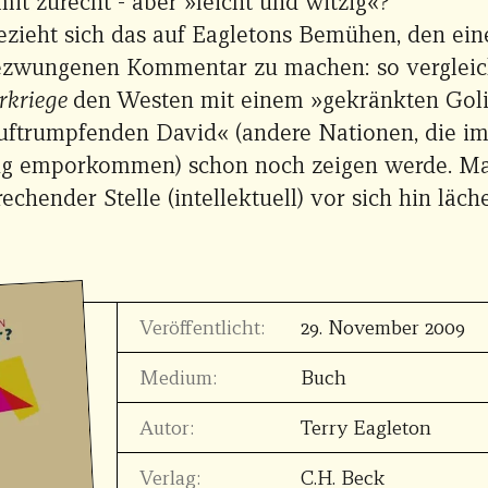
t zurecht - aber »leicht und witzig«?
ezieht sich das auf Eagletons Bemühen, den ein
zwungenen Kommentar zu machen: so vergleich
rkriege
den Westen mit einem »gekränkten Golia
uftrumpfenden David« (andere Nationen, die i
ng emporkommen) schon noch zeigen werde. Ma
echender Stelle (intellektuell) vor sich hin läche
Veröffentlicht:
29. November 2009
Medium:
Buch
Autor:
Terry Eagleton
Verlag:
C.H. Beck