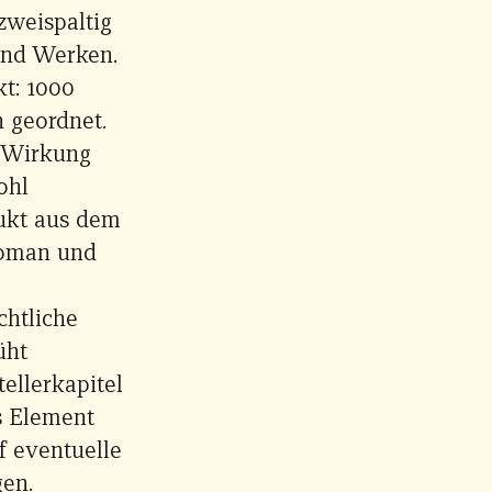
zweispaltig
und Werken.
t: 1000
 geordnet.
d Wirkung
ohl
dukt aus dem
Roman und
chtliche
üht
ellerkapitel
es Element
f eventuelle
gen.