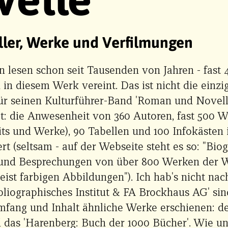
eller, Werke und Verfilmungen
 lesen schon seit Tausenden von Jahren - fast 
d in diesem Werk vereint. Das ist nicht die einzi
ür seinen Kulturführer-Band 'Roman und Novell
t: die Anwesenheit von 360 Autoren, fast 500 W
its und Werke), 90 Tabellen und 100 Infokästen 
 (seltsam - auf der Webseite steht es so: "Bio
und Besprechungen von über 800 Werken der Wel
eist farbigen Abbildungen"). Ich hab's nicht nac
bliographisches Institut & FA Brockhaus AG' si
Umfang und Inhalt ähnliche Werke erschienen: d
d das 'Harenberg: Buch der 1000 Bücher'. Wie u