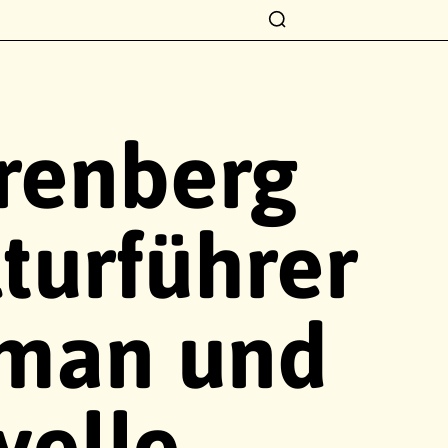
renberg
turführer
man und
velle