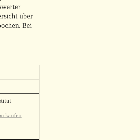
swerter
ersicht über
pochen. Bei
titut
on kaufen