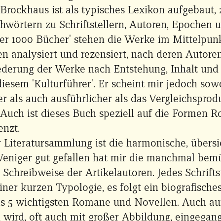
 Brockhaus ist als typisches Lexikon aufgebaut, 
chwörtern zu Schriftstellern, Autoren, Epochen 
er 1000 Bücher' stehen die Werke im Mittelpunk
n analysiert und rezensiert, nach deren Autoren
ederung der Werke nach Entstehung, Inhalt un
diesem 'Kulturführer'. Er scheint mir jedoch sow
er als auch ausführlicher als das Vergleichspro
 Auch ist dieses Buch speziell auf die Formen 
enzt.
r Literatursammlung ist die harmonische, übersi
Weniger gut gefallen hat mir die manchmal bem
Schreibweise der Artikelautoren. Jedes Schriftst
iner kurzen Typologie, es folgt ein biografisch
bis 5 wichtigsten Romane und Novellen. Auch au
 wird, oft auch mit großer Abbildung, eingegan