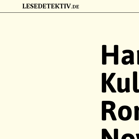
LESEDETEKTIV
.DE
ZUM HAUPTINHALT
Ha
Kul
Ro
No