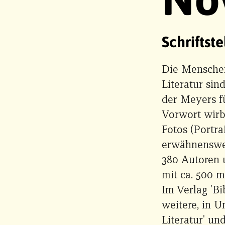
Schriftst
Die Menschen
Literatur sin
der Meyers f
Vorwort wirb
Fotos (Portra
erwähnenswert
380 Autoren 
mit ca. 500 m
Im Verlag 'Bi
weitere, in 
Literatur' un