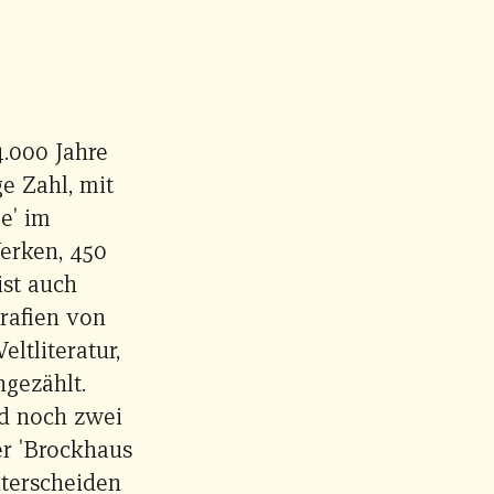
4.000 Jahre
ge Zahl, mit
e' im
erken, 450
ist auch
grafien von
tliteratur,
hgezählt.
nd noch zwei
er 'Brockhaus
nterscheiden