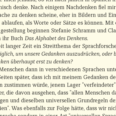
nisch denke. Nach einigem Nachdenken fiel mir 
ache zu denken scheine, eher in Bildern und Ei
r ablaufen, als Worte oder Sätze es können. Mit
agestellung beginnen Stefanie Schramm und Cl
 ihr Buch
Das Alphabet des Denkens
.
eit langer Zeit ein Streitthema der Sprachforsch
iglich, um unsere Gedanken auszudrücken, oder 
ken überhaupt erst zu denken?
enschen dann in verschiedenen Sprachen unte
 Seiten später, dass ich mit meinem Gedanken d
en zustimmen würde, jenem Lager "verfeindeter"
er, die davon ausgehen, dass "allen Menschen d
en und dieselben universellen Grundregeln de
en". Was ebenfalls zur Folge hätte, dass wir nic
prache sondern in einer Art "universellen Spra