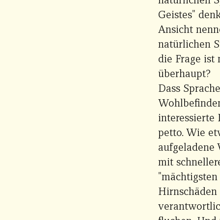
Geistes" den
Ansicht nenne
natürlichen 
die Frage ist
überhaupt?
Dass Sprache
Wohlbefinden
interessierte
petto. Wie e
aufgeladene 
mit schneller
"mächtigsten 
Hirnschäden 
verantwortli