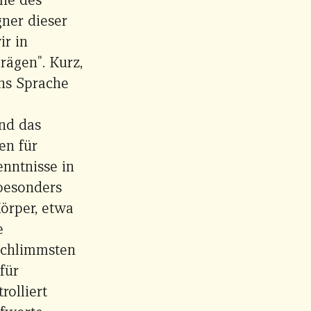
ner dieser
ir in
rägen". Kurz,
uns Sprache
nd das
en für
enntnisse in
besonders
örper, etwa
e
 schlimmsten
für
olliert