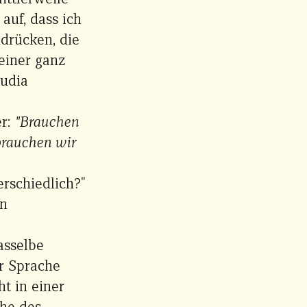
auf, dass ich
ndrücken, die
 einer ganz
audia
er:
"Brauchen
brauchen wir
rschiedlich?"
en
asselbe
r Sprache
ht in einer
che des