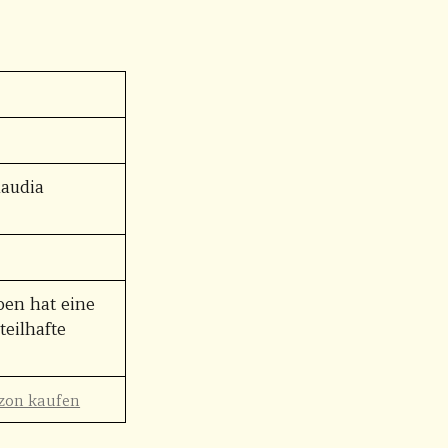
laudia
ben hat eine
teilhafte
zon kaufen