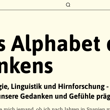
s Alphabet 
nkens
ie, Linguistik und Hirnforschung -
unsere Gedanken und Gefühle präg
e mich jemand, ob ich nach Jahren in Spanien m