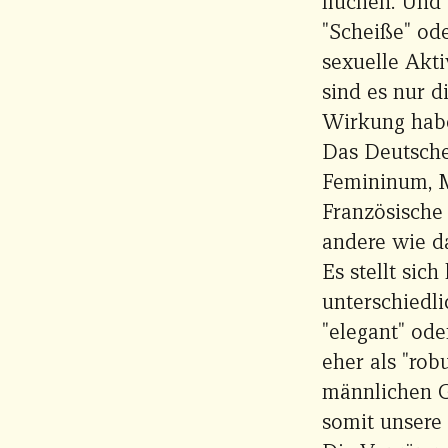
fluchen. Und
"Scheiße" od
sexuelle Akti
sind es nur 
Wirkung hab
Das Deutsche
Femininum, M
Französische
andere wie da
Es stellt sic
unterschiedli
"elegant" ode
eher als "rob
männlichen G
somit unsere