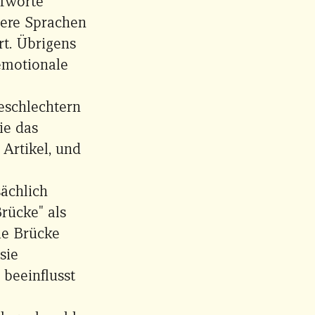
pfworte
dere Sprachen
rt. Übrigens
emotionale
eschlechtern
ie das
Artikel, und
sächlich
Brücke" als
ie Brücke
sie
beeinflusst