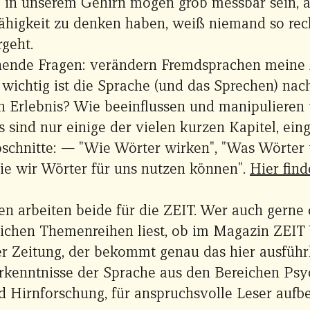
 in unserem Gehirn mögen grob messbar sein, 
 Fähigkeit zu denken haben, weiß niemand so re
rgeht.
nende Fragen: verändern Fremdsprachen meine 
wichtig ist die Sprache (und das Sprechen) nac
n Erlebnis? Wie beeinflussen und manipulieren
s sind nur einige der vielen kurzen Kapitel, ein
bschnitte: — "Wie Wörter wirken", "Was Wörter
Wie wir Wörter für uns nutzen können".
Hier find
en arbeiten beide für die ZEIT. Wer auch gerne
lichen Themenreihen liest, ob im Magazin ZEIT
er Zeitung, der bekommt genau das hier ausführ
kenntnisse der Sprache aus den Bereichen Psy
d Hirnforschung, für anspruchsvolle Leser aufber