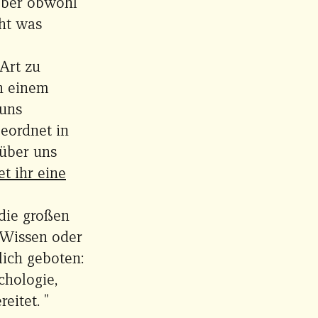
aber obwohl
cht was
Art zu
h einem
 uns
geordnet in
 über uns
et ihr eine
 die großen
 Wissen oder
lich geboten:
chologie,
eitet. "