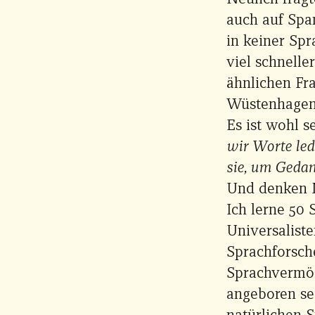
auch auf Spa
in keiner Spr
viel schnelle
ähnlichen Fr
Wüstenhagen
Es ist wohl s
wir Worte led
sie, um Gedan
Und denken M
Ich lerne 50
Universalist
Sprachforsch
Sprachvermög
angeboren sei
natürlichen S