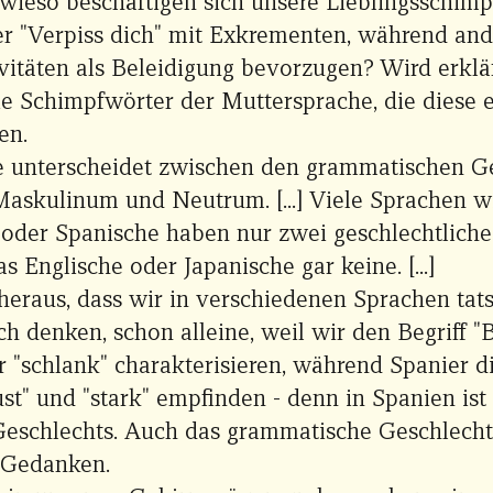
 wieso beschäftigen sich unsere Lieblingsschim
er "Verpiss dich" mit Exkrementen, während an
vitäten als Beleidigung bevorzugen? Wird erklä
die Schimpfwörter der Muttersprache, die diese 
en.
 unterscheidet zwischen den grammatischen G
askulinum und Neutrum. [...] Viele Sprachen w
 oder Spanische haben nur zwei geschlechtliche 
s Englische oder Japanische gar keine. [...]
h heraus, dass wir in verschiedenen Sprachen tat
ch denken, schon alleine, weil wir den Begriff "
r "schlank" charakterisieren, während Spanier d
ust" und "stark" empfinden - denn in Spanien ist 
eschlechts. Auch das grammatische Geschlecht 
 Gedanken.