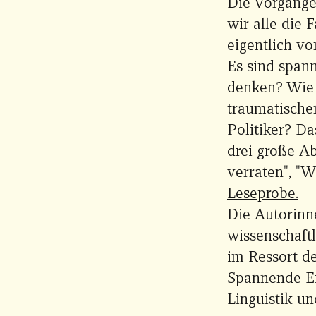
Die Vorgänge
wir alle die
eigentlich vo
Es sind span
denken? Wie 
traumatische
Politiker? Da
drei große A
verraten", "
Leseprobe.
Die Autorinn
wissenschaft
im Ressort d
Spannende Er
Linguistik un