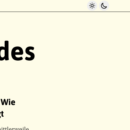
Light Mode
Dark Mo
des
 Wie
t
ittlerweile